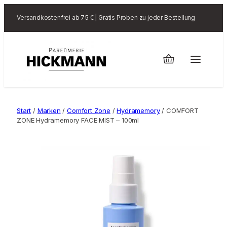
Versandkostenfrei ab 75 € | Gratis Proben zu jeder Bestellung
Start
/
Marken
/
Comfort Zone
/
Hydramemory
/ COMFORT
ZONE Hydramemory FACE MIST – 100ml