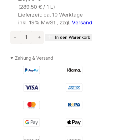
(
289,50
€
/ 1 L)
Lieferzeit: ca. 10 Werktage
inkl. 19% MwSt., zzgl.
Versand
C
In den Warenkorb
−
+
O
M
F
Zahlung & Versand
O
R
T
Z
O
N
E
H
y
d
r
a