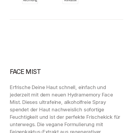
m
e
m
o
r
y
F
A
C
E
M
FACE MIST
I
S
Erfrische Deine Haut schnell, einfach und
T
jederzeit mit dem neuen Hydramemory Face
–
1
Mist. Dieses ultrafeine, alkoholfreie Spray
0
spendet der Haut nachweislich sofortige
0
Feuchtigkeit und ist der perfekte Frischekick für
m
unterwegs. Die vegane Formulierung mit
l
Feigenkaktus-Extrakt aus regenerativer