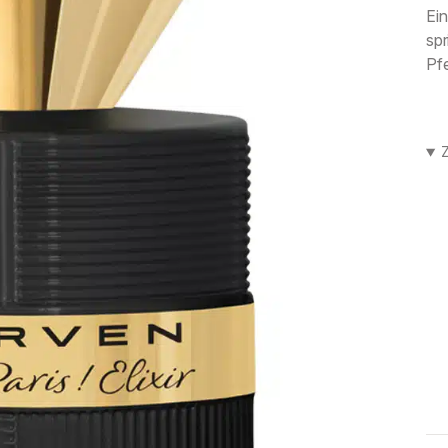
Ein
spr
Pfe