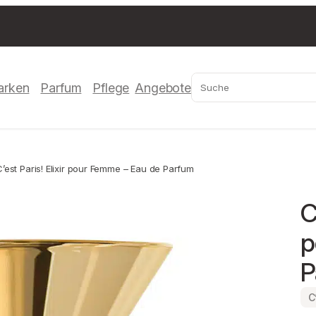
Suchen
arken
Parfum
Pflege
Angebote
est Paris! Elixir pour Femme – Eau de Parfum
C
p
P
C