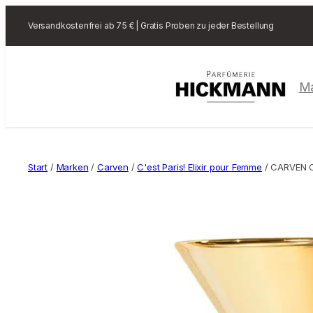
Versandkostenfrei ab 75 € | Gratis Proben zu jeder Bestellung
M
Start
/
Marken
/
Carven
/
C'est Paris! Elixir pour Femme
/ CARVEN C’