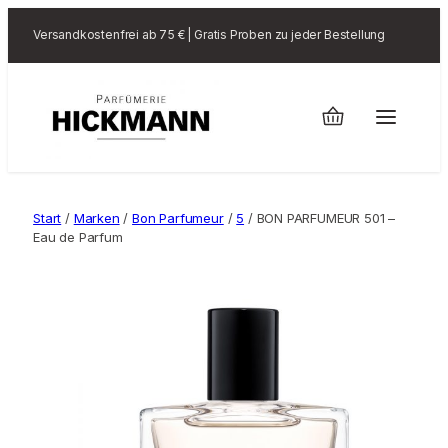
Versandkostenfrei ab 75 € | Gratis Proben zu jeder Bestellung
Start
/
Marken
/
Bon Parfumeur
/
5
/ BON PARFUMEUR 501 –
Eau de Parfum