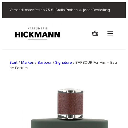
Versandkostenfrei ab 75 € | Gratis Proben zu jeder Bestellung
Start
/
Marken
/
Barbour
/
Signature
/ BARBOUR For Him – Eau
de Parfum