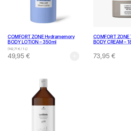
COMFORT ZONE Hydramemory
COMFORT ZONE Tr
BODY LOTION – 350ml
BODY CREAM – 1
(
142,71
€
/ 1 L)
49,95
€
73,95
€