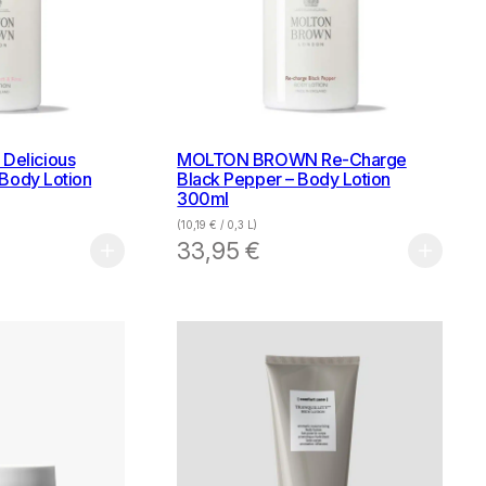
elicious
MOLTON BROWN Re-Charge
 Body Lotion
Black Pepper – Body Lotion
300ml
(
10,19
€
/ 0,3 L)
33,95
€