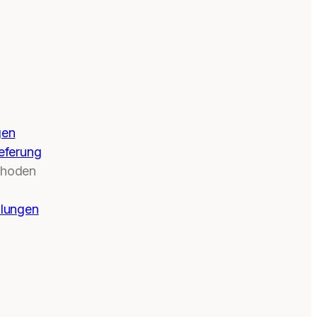
gen
eferung
thoden
llungen