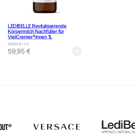
LEDIBELLE Revitalisierende
Körpermilch Nachfüller für
VielCremer*innen 1L
(
59,95
€
/ 1 L)
59,95
€