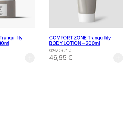
anquillity
COMFORT ZONE Tranquillity
80ml
BODY LOTION – 200ml
(
234,75
€
/ 1 L)
46,95
€