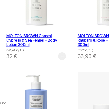
MOLTON BROWN Coastal
MOLTON BROWN D
Cypress & Sea Fennel – Body
Rhubarb & Rose –
Lotion 300ml
300ml
(
106,67
€
/ 1 L)
(
113,17
€
/ 1 L)
32
€
33,95
€
 und