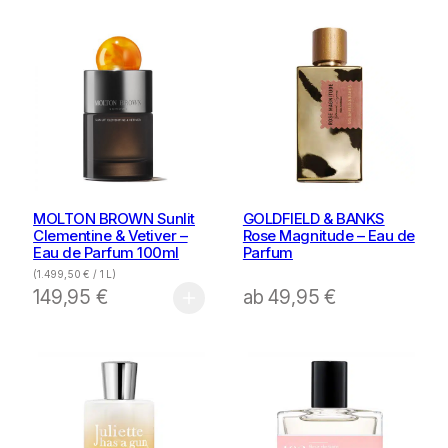
MOLTON BROWN Sunlit
GOLDFIELD & BANKS
Clementine & Vetiver –
Rose Magnitude – Eau de
Eau de Parfum 100ml
Parfum
(
1.499,50
€
/ 1 L)
149,95
€
ab
49,95
€