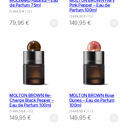
MOLINARD Habinta – Eau
MOLTON BROWN Fiery
de Parfum 75ml
Pink Pepper – Eau de
Parfum 100ml
(
1.066,13
€
/ 1 L)
(
1.499,50
€
/ 1 L)
79,96
€
149,95
€
MOLTON BROWN Re-
MOLTON BROWN Rose
Charge Black Pepper –
Dunes – Eau de Parfum
Eau de Parfum 100ml
100ml
(
1.499,50
€
/ 1 L)
(
1.499,50
€
/ 1 L)
149,95
€
149,95
€