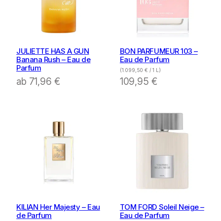
JULIETTE HAS A GUN
BON PARFUMEUR 103 –
Banana Rush – Eau de
Eau de Parfum
Parfum
(
1.099,50
€
/ 1 L)
ab
71,96
€
109,95
€
KILIAN Her Majesty – Eau
TOM FORD Soleil Neige –
de Parfum
Eau de Parfum