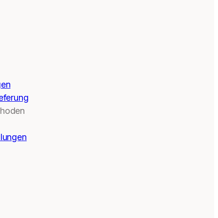
gen
eferung
thoden
llungen