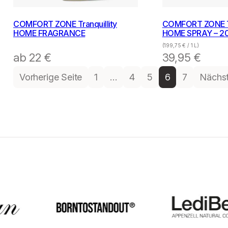
COMFORT ZONE Tranquillity
COMFORT ZONE Tr
HOME FRAGRANCE
HOME SPRAY – 2
(
199,75
€
/ 1 L)
ab
22
€
39,95
€
Vorherige Seite
1
…
4
5
6
7
Nächst