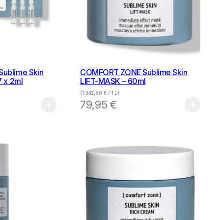
ublime Skin
COMFORT ZONE Sublime Skin
 x 2ml
LIFT-MASK – 60ml
(
1.332,50
€
/ 1 L)
79,95
€