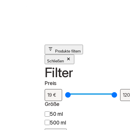
Produkte filtern
Schließen
Filter
Preis
Größe
G
50 ml
r
500 ml
ö