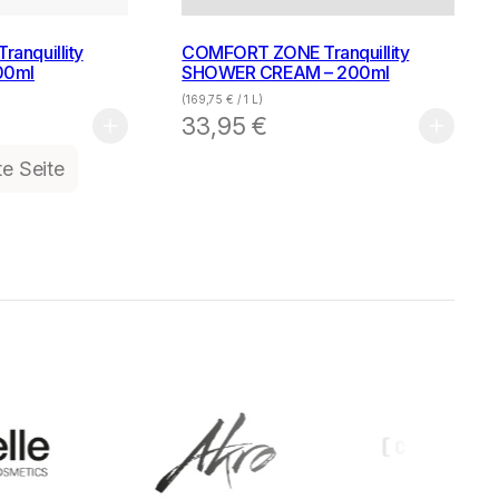
anquillity
COMFORT ZONE Tranquillity
00ml
SHOWER CREAM – 200ml
(
169,75
€
/ 1 L)
33,95
€
e Seite