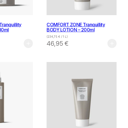
anquillity
COMFORT ZONE Tranquillity
80ml
BODY LOTION – 200ml
(
234,75
€
/ 1 L)
46,95
€