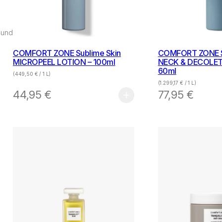
 und
COMFORT ZONE Sublime Skin
COMFORT ZONE S
MICROPEEL LOTION – 100ml
NECK & DECOLET
60ml
(
449,50
€
/ 1 L)
(
1.299,17
€
/ 1 L)
44,95
€
77,95
€