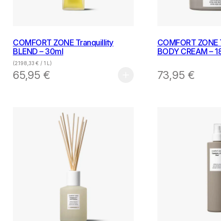
COMFORT ZONE Tranquillity
COMFORT ZONE Tr
BLEND – 30ml
BODY CREAM – 1
(
2.198,33
€
/ 1 L)
65,95
€
73,95
€