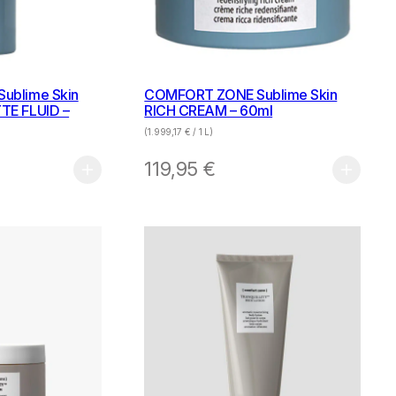
ublime Skin
COMFORT ZONE Sublime Skin
TE FLUID –
RICH CREAM – 60ml
(
1.999,17
€
/ 1 L)
119,95
€