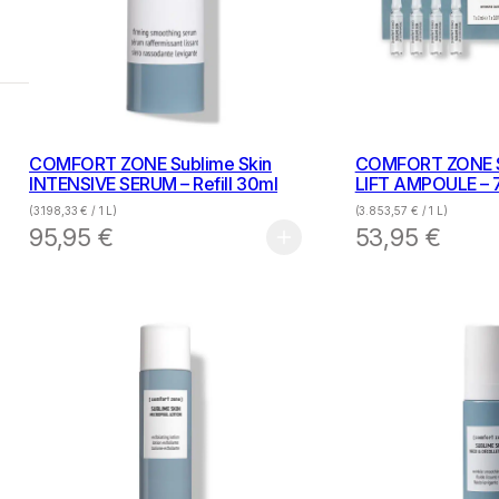
COMFORT ZONE Sublime Skin
COMFORT ZONE S
INTENSIVE SERUM – Refill 30ml
LIFT AMPOULE – 7
(
3.198,33
€
/ 1 L)
(
3.853,57
€
/ 1 L)
95,95
€
53,95
€