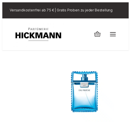
Versandkostenfrei ab 75 € | Gratis Proben zu jeder Bestellung