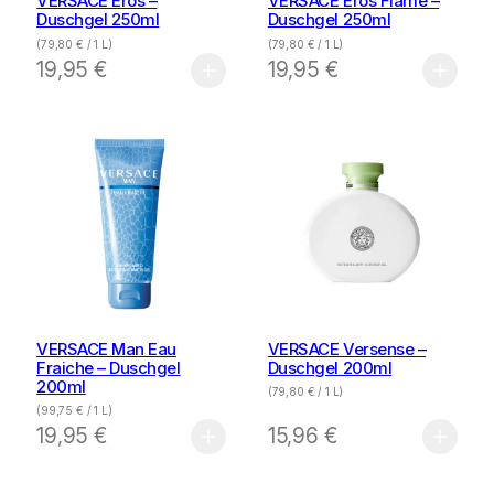
VERSACE Eros –
VERSACE Eros Flame –
Duschgel 250ml
Duschgel 250ml
(
79,80
€
/ 1 L)
(
79,80
€
/ 1 L)
19,95
€
19,95
€
VERSACE Man Eau
VERSACE Versense –
Fraiche – Duschgel
Duschgel 200ml
200ml
(
79,80
€
/ 1 L)
(
99,75
€
/ 1 L)
19,95
€
15,96
€