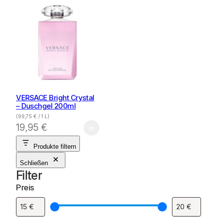
VERSACE Bright Crystal
– Duschgel 200ml
(
99,75
€
/ 1 L)
19,95
€
Produkte filtern
Schließen
Filter
Preis