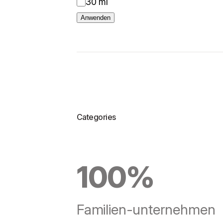
30 ml
ß
Anwenden
e
Categories
100%
Familien-unternehmen