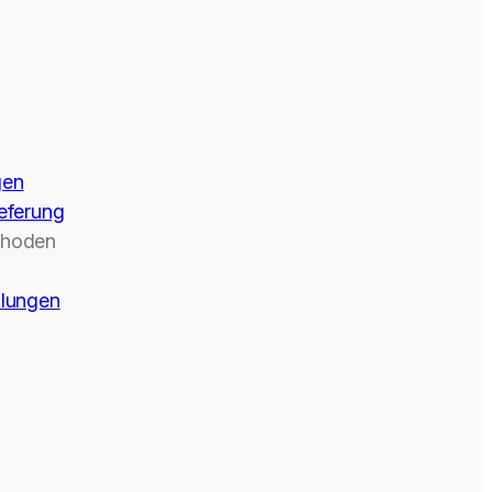
gen
eferung
thoden
llungen