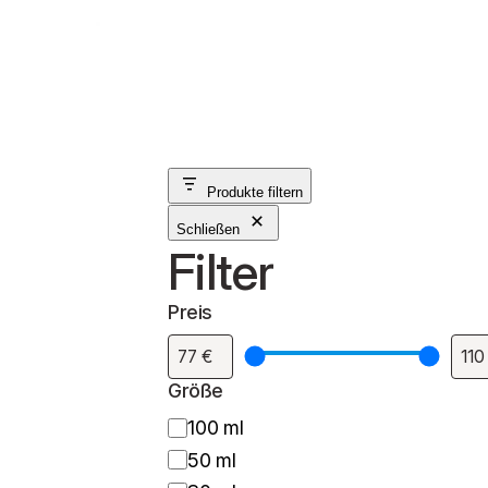
Produkte filtern
Schließen
Filter
Preis
Größe
G
100 ml
r
50 ml
ö