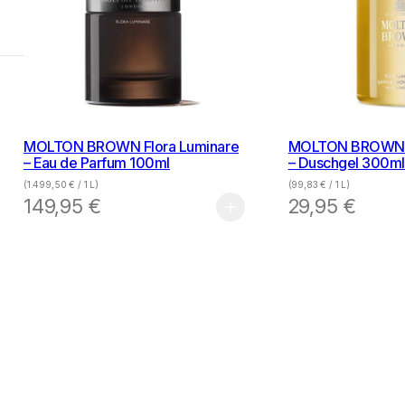
MOLTON BROWN Flora Luminare
MOLTON BROWN F
– Eau de Parfum 100ml
– Duschgel 300ml
(
1.499,50
€
/ 1 L)
(
99,83
€
/ 1 L)
149,95
€
29,95
€