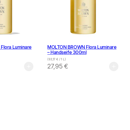
lora Luminare
MOLTON BROWN Flora Luminare
– Handseife 300ml
(
93,17
€
/ 1 L)
27,95
€