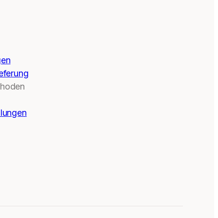
gen
eferung
thoden
llungen