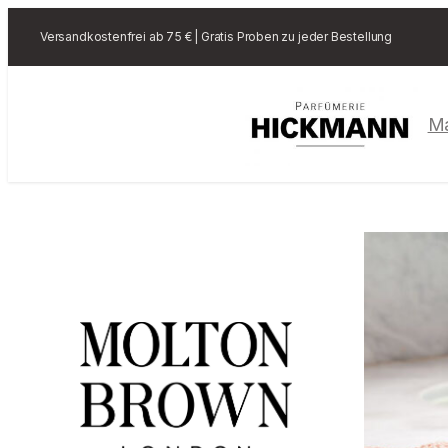
Versandkostenfrei ab 75 € | Gratis Proben zu jeder Bestellung
M