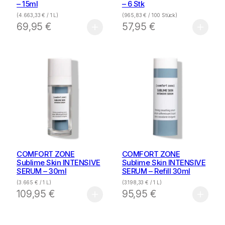
– 15ml
– 6 Stk
(
4.663,33
€
/ 1 L)
(
965,83
€
/ 100 Stück)
69,95
€
57,95
€
COMFORT ZONE
COMFORT ZONE
Sublime Skin INTENSIVE
Sublime Skin INTENSIVE
SERUM – 30ml
SERUM – Refill 30ml
(
3.665
€
/ 1 L)
(
3.198,33
€
/ 1 L)
109,95
€
95,95
€