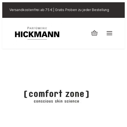
Versandkostenfrei ab 75 € | Gratis Proben zu jeder Bestellung