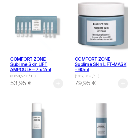
COMFORT ZONE
COMFORT ZONE
Sublime Skin LIFT
Sublime Skin LIFT-MASK
AMPOULE – 7 x 2ml
– 60ml
(
3.853,57
€
/ 1 L)
(
1.332,50
€
/ 1 L)
53,95
€
79,95
€