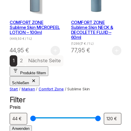
COMFORT ZONE
COMFORT ZONE
Sublime Skin MICROPEEL
Sublime Skin NECK &
LOTION – 100ml
DECOLETTE FLUID –
60ml
(
449,50
€
/ 1 L)
(
1.299,17
€
/ 1 L)
44,95
€
77,95
€
1
2
Nächste Seite
Produkte filtern
Schließen
Start
/
Marken
/
Comfort Zone
/ Sublime Skin
Filter
Preis
Anwenden