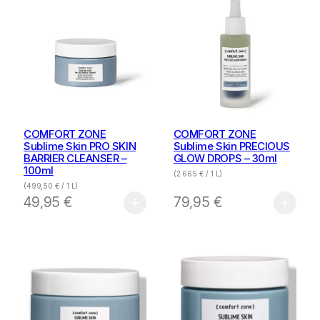
COMFORT ZONE
COMFORT ZONE
Sublime Skin PRO SKIN
Sublime Skin PRECIOUS
BARRIER CLEANSER –
GLOW DROPS – 30ml
100ml
(
2.665
€
/ 1 L)
(
499,50
€
/ 1 L)
49,95
€
79,95
€