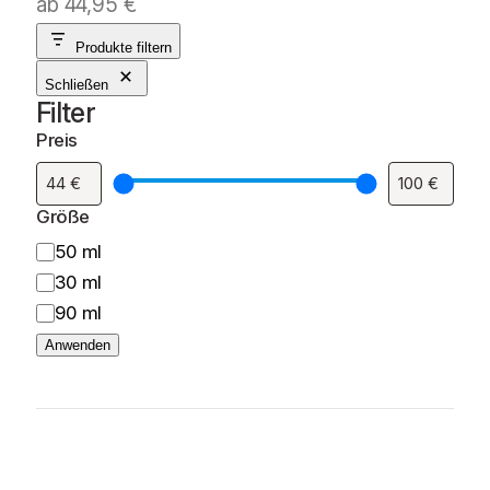
ab
44,95
€
Produkte filtern
Schließen
Filter
Preis
Größe
G
50 ml
r
30 ml
ö
90 ml
ß
Anwenden
e