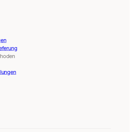
gen
eferung
thoden
llungen