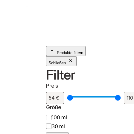
Produkte filtern
Schließen
Filter
Preis
Größe
G
100 ml
r
30 ml
ö