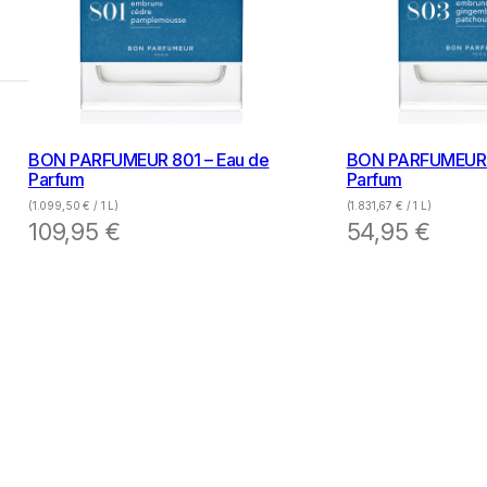
BON PARFUMEUR 801 – Eau de
BON PARFUMEUR 
Parfum
Parfum
(
1.099,50
€
/ 1 L)
(
1.831,67
€
/ 1 L)
109,95
€
54,95
€