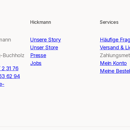
Hickmann
Services
kmann
Unsere Story
Häufige Fra
Unser Store
Versand & Li
-Buchholz
Presse
Zahlungsme
Jobs
Mein Konto
 2 31 76
Meine Beste
 63 62 94
e-