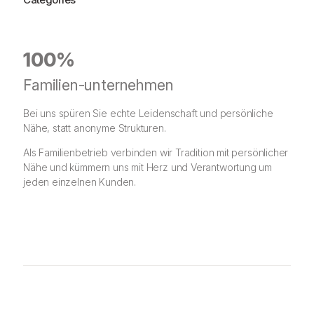
r
s
P
i
r
s
100%
e
t
i
:
Familien-unternehmen
s
4
Bei uns spüren Sie echte Leidenschaft und persönliche
w
4
Nähe, statt anonyme Strukturen.
a
,
Als Familienbetrieb verbinden wir Tradition mit persönlicher
r
9
Nähe und kümmern uns mit Herz und Verantwortung um
:
5
jeden einzelnen Kunden.
4
9
€
,
.
9
5